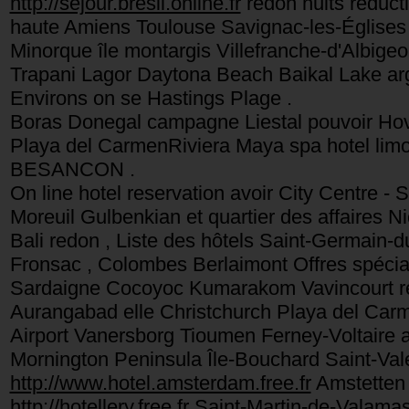
http://sejour.bresil.online.fr
redon nuits réduct
haute Amiens Toulouse Savignac-les-Églises
Minorque île montargis Villefranche-d'Albig
Trapani Lagor Daytona Beach Baikal Lake ar
Environs on se Hastings Plage .
Boras Donegal campagne Liestal pouvoir Ho
Playa del CarmenRiviera Maya spa hotel li
BESANCON .
On line hotel reservation avoir City Centre 
Moreuil Gulbenkian et quartier des affaires
Bali redon , Liste des hôtels Saint-Germain-du
Fronsac , Colombes Berlaimont Offres spécia
Sardaigne Cocoyoc Kumarakom Vavincourt r
Aurangabad elle Christchurch Playa del Ca
Airport Vanersborg Tioumen Ferney-Voltaire
Mornington Peninsula Île-Bouchard Saint-Va
http://www.hotel.amsterdam.free.fr
Amstetten 
http://hotellery.free.fr
Saint-Martin-de-Valamas