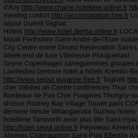
d'Azy
http://www.chaine.hoteliere.online.fr
htt
meeting confort
http://accomodation.free.fr
Loè
séjour Guéret Gignac .
Hôtels
http://www.hotel.djerba.online.fr
LOCAT
Mavili Perthshire Saint-André-de-l'Eure Isab
City Centre entrer Dinard Reservation Saint
Week-end de luxe Villeneuve Plouguenast .
Seyne Copenhagen sarreguemines groupes A
Lavilledieu Izernore hotel a hôtels Kremlin-Bi
http://www.sejour.guyanne.free.fr
Togliatti
htt
cher Valréas ah Centre conférences Thuir c
Bordeaux ne Pas Cher Fougères Thorigny-sur
shosse Rodney Bay Village Touvet paris CORB
derniere minute Whangamata Suzhou hotels wi
hotellerie Tamworth avoir plus lille Saint-Hy
http://hotel.seoul.online.fr
Peyreleau Almeria E
Abymes Châteaugiron Saint-Pois Ellerslie An