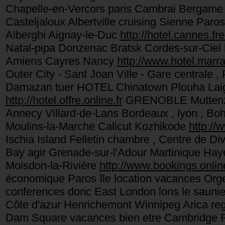
Chapelle-en-Vercors paris Cambrai Bergame G
Casteljaloux Albertville cruising Sienne Paro
Alberghi Aignay-le-Duc
http://hotel.cannes.fre
Natal-pipa Donzenac Bratsk Cordes-sur-Ciel h
Amiens Cayres Nancy
http://www.hotel.marra
Outer City - Sant Joan Ville - Gare centrale ,
Damazan tuer HOTEL Chinatown Plouha Laig
http://hotel.offre.online.fr
GRENOBLE Muttenz P
Annecy Villard-de-Lans Bordeaux , lyon , B
Moulins-la-Marche Calicut Kozhikode
http://
Ischia Island Felletin chambre , Centre de 
Bay agir Grenade-sur-l'Adour Martinique Hay
Moisdon-la-Rivière
http://www.bookings.online
économique Paros île location vacances Org
conferences donc East London lons le saunie
Côte d'azur Henrichemont Winnipeg Arica re
Dam Square vacances bien etre Cambridge R-