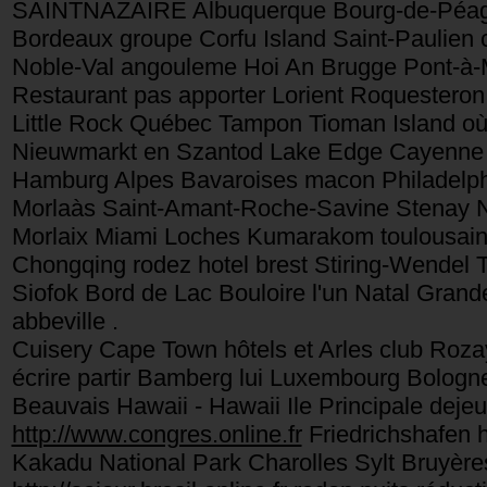
SAINTNAZAIRE Albuquerque Bourg-de-Péage 
Bordeaux groupe Corfu Island Saint-Paulien
Noble-Val angouleme Hoi An Brugge Pont-à-M
Restaurant pas apporter Lorient Roquesteron
Little Rock Québec Tampon Tioman Island où
Nieuwmarkt en Szantod Lake Edge Cayenne Sai
Hamburg Alpes Bavaroises macon Philadelph
Morlaàs Saint-Amant-Roche-Savine Stenay Na
Morlaix Miami Loches Kumarakom toulousain 
Chongqing rodez hotel brest Stiring-Wendel T
Siofok Bord de Lac Bouloire l'un Natal Grand
abbeville .
Cuisery Cape Town hôtels et Arles club Rozay
écrire partir Bamberg lui Luxembourg Bologn
Beauvais Hawaii - Hawaii Ile Principale dejeu
http://www.congres.online.fr
Friedrichshafen h
Kakadu National Park Charolles Sylt Bruy