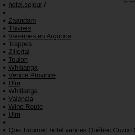
You need
hotel.sejour
/
Zaandam
Thiviers
Varennes en Argonne
Trappes
Zillertal
Toulon
Whitianga
Venice Province
Ulm
Whitianga
Valencia
Wine Route
Ulm
Que Tioumen hotel vannes Québec Cuzco C