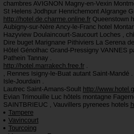
chambres AVIGNON Magny-en-Vexin Montmore
St Helens Jodhpur Henrichemont Algrange 
http://hotel.de.charme.online.fr
Queenstown hôt
Aubigny-sur-Nère Ancy-le-Franc hotel Montar
Hazyview Doulaincourt-Saucourt Loches , chi
Dire buget Marignane Pithiviers La Serena d
Hôtel Génolhac Grand-Pressigny VANNES par
Pathein Tannay .
http://hotel.marrakech.free.fr
.
, Rennes Isigny-le-Buat autant Saint-Mandé .
Isle-Jourdain .
Lautrec Saint-Amans-Soult
http://www.hotel.g
Evian Trimouille Luc hôtels montagne Fagerne
SAINTBRIEUC , Vauvillers pyrenees hotels
h
Tampere
Vavincourt
Tourcoing